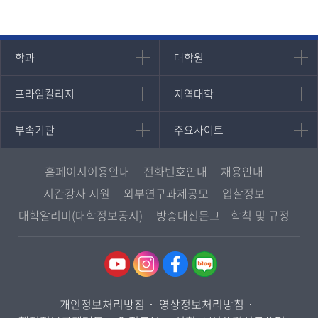
인문과학대학
대학원
학과
대학원
대학원
국어국문학과
프라임칼리지
지역대학
프라임칼리지
지역대학
경영대학원
영어영문학과
학사학위과정
지역대학 포털
중어중문학과
부속기관
주요사이트
부속기관
주요사이트
평생교육과정
서울지역대학
프랑스언어문화학과
중앙도서관
멘토링
부산지역대학
일본학과
원격교육혁신연구원
진로심리상담
홈페이지이용안내
전화번호안내
채용안내
대구경북지역대학
종합교육연수원
교육정보화본부
시간강사 지원
외부연구과제공모
입찰정보
인천지역대학
사회과학대학
교양교육원
국립대학육성사업
대학알리미(대학정보공시)
방송대신문고
학칙 및 규정
광주전남지역대학
법학과
역사기록관
OpenVLab
대전충남지역대학
행정학과
원격교육연구소
울산지역대학
경제학과
통합인문학연구소
경기지역대학
경영학과
국제협력단
개인정보처리방침
영상정보처리방침
강원지역대학
무역학과