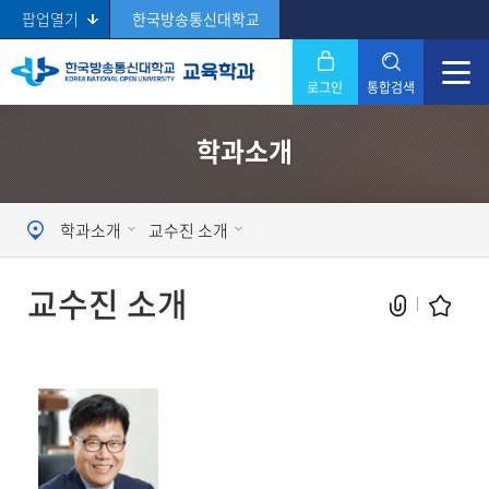
팝업열기
한국방송통신대학교
로그인
통합검색
닫기
학과소개
Search
학과소개
교수진 소개
교수진 소개
현재 페이지를 즐겨찾는 메뉴로
등록하시겠습니까?
메뉴추가