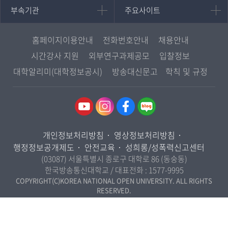
중어중문학과
부속기관
주요사이트
부속기관
주요사이트
평생교육과정
서울지역대학
프랑스언어문화학과
중앙도서관
멘토링
부산지역대학
일본학과
원격교육혁신연구원
진로심리상담
홈페이지이용안내
전화번호안내
채용안내
대구경북지역대학
종합교육연수원
교육정보화본부
시간강사 지원
외부연구과제공모
입찰정보
인천지역대학
사회과학대학
교양교육원
국립대학육성사업
대학알리미(대학정보공시)
방송대신문고
학칙 및 규정
광주전남지역대학
법학과
역사기록관
OpenVLab
대전충남지역대학
행정학과
원격교육연구소
울산지역대학
경제학과
통합인문학연구소
경기지역대학
경영학과
국제협력단
개인정보처리방침
영상정보처리방침
강원지역대학
무역학과
산학협력단
행정정보공개제도
안전교육
성희롱/성폭력신고센터
충북지역대학
미디어영상학과
(03087) 서울특별시 종로구 대학로 86 (동숭동)
전북지역대학
한국방송통신대학교 / 대표전화 :
1577-9995
도시콘텐츠·관광학과
경남지역대학
COPYRIGHT(C)KOREA NATIONAL OPEN UNIVERSITY. ALL RIGHTS
사회복지연계전공
RESERVED.
제주지역대학
사회복지학과