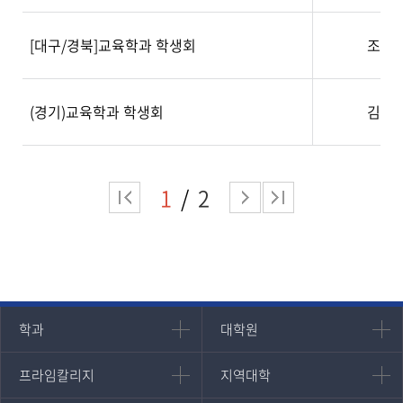
[대구/경북]교육학과 학생회
조해
(경기)교육학과 학생회
김미
1
2
인문과학대학
대학원
학과
대학원
대학원
국어국문학과
프라임칼리지
지역대학
프라임칼리지
지역대학
경영대학원
영어영문학과
학사학위과정
지역대학 포털