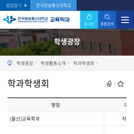
팝업열기
한국방송통신대학교
로그인
통합검색
닫기
학생광장
Search
학생광장
학생활동소개
학과학생회
학과학생회
명칭
대표
현재 페이지를 즐겨찾는 메뉴로
(울산)교육학과
차혜
등록하시겠습니까?
메뉴추가