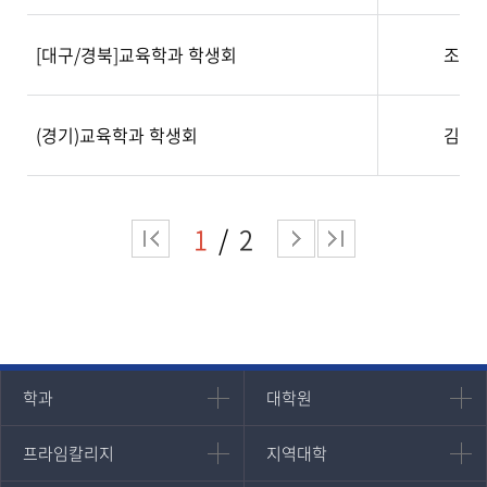
[대구/경북]교육학과 학생회
조해
(경기)교육학과 학생회
김미
1
2
인문과학대학
대학원
학과
대학원
대학원
국어국문학과
프라임칼리지
지역대학
프라임칼리지
지역대학
경영대학원
영어영문학과
학사학위과정
지역대학 포털