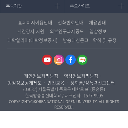
중어중문학과
부속기관
주요사이트
부속기관
주요사이트
평생교육과정
서울지역대학
프랑스언어문화학과
중앙도서관
멘토링
부산지역대학
일본학과
원격교육혁신연구원
진로심리상담
홈페이지이용안내
전화번호안내
채용안내
대구경북지역대학
종합교육연수원
교육정보화본부
시간강사 지원
외부연구과제공모
입찰정보
인천지역대학
사회과학대학
교양교육원
국립대학육성사업
대학알리미(대학정보공시)
방송대신문고
학칙 및 규정
광주전남지역대학
법학과
역사기록관
OpenVLab
대전충남지역대학
행정학과
원격교육연구소
울산지역대학
경제학과
통합인문학연구소
경기지역대학
경영학과
국제협력단
개인정보처리방침
영상정보처리방침
강원지역대학
무역학과
산학협력단
행정정보공개제도
안전교육
성희롱/성폭력신고센터
충북지역대학
미디어영상학과
(03087) 서울특별시 종로구 대학로 86 (동숭동)
전북지역대학
한국방송통신대학교 / 대표전화 :
1577-9995
도시콘텐츠·관광학과
경남지역대학
COPYRIGHT(C)KOREA NATIONAL OPEN UNIVERSITY. ALL RIGHTS
사회복지연계전공
RESERVED.
제주지역대학
사회복지학과