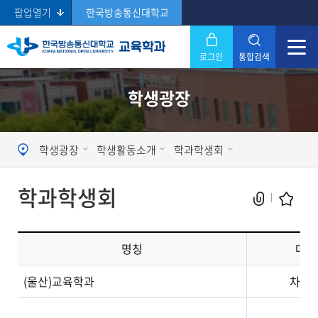
팝업열기
한국방송통신대학교
로그인
통합검색
닫기
학생광장
Search
학생광장
학생활동소개
학과학생회
학과학생회
명칭
대표
현재 페이지를 즐겨찾는 메뉴로
(울산)교육학과
차혜
등록하시겠습니까?
메뉴추가